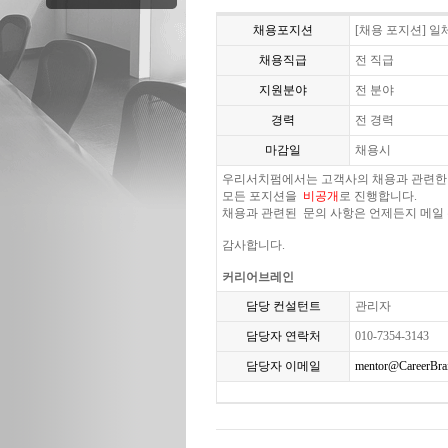
채용포지션
[채용 포지션] 일체
채용직급
전 직급
지원분야
전 분야
경력
전 경력
마감일
채용시
우리서치펌에서는 고객사의 채용과 관련한
모든 포지션을
비공개
로 진행합니다.
채용과 관련된 문의 사항은 언제든지 메일
감사합니다.
커리어브레인
담당 컨설턴트
관리자
담당자 연락처
010-7354-3143
담당자 이메일
mentor@CareerBrai